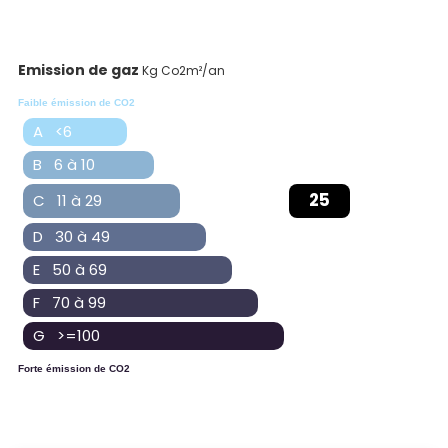
Emission de gaz
Kg Co2m²/an
Faible émission de CO2
A <6
B 6 à 10
25
C 11 à 29
D 30 à 49
E 50 à 69
F 70 à 99
G >=100
Forte émission de CO2