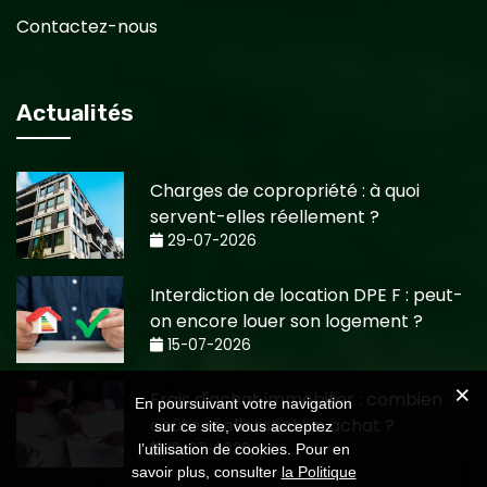
Contactez-nous
Actualités
Charges de copropriété : à quoi
servent-elles réellement ?
29-07-2026
Interdiction de location DPE F : peut-
on encore louer son logement ?
15-07-2026
Frais d'achat immobilier : combien
En poursuivant votre navigation
coûte réellement un achat ?
sur ce site, vous acceptez
15-07-2026
l’utilisation de cookies. Pour en
savoir plus, consulter
la Politique