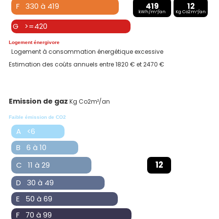
F 330 à 419
419
12
kWh/m²/an
Kg Co2m²/an
G >=420
Logement énergivore
Logement à consommation énergétique excessive
Estimation des coûts annuels entre 1820 € et 2470 €
Emission de gaz
Kg Co2m²/an
Faible émission de CO2
A <6
B 6 à 10
12
C 11 à 29
D 30 à 49
E 50 à 69
F 70 à 99