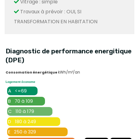
Vitrage : simple
Travaux à prévoir : OUI, SI
TRANSFORMATION EN HABITATION
Diagnostic de performance energitique
(DPE)
kWh/m²/an
Consomation énergétique
Logement économe
A <=69
B 70 à 109
C 110 à 179
D 180 à 249
E 250 à 329