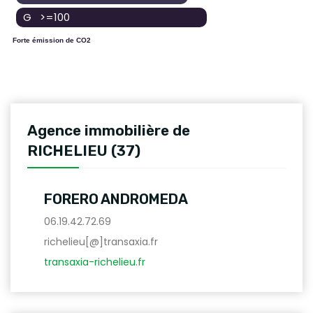
G >=100
Forte émission de CO2
Agence immobilière de
RICHELIEU (37)
FORERO ANDROMEDA
06.19.42.72.69
richelieu[@]transaxia.fr
transaxia-richelieu.fr