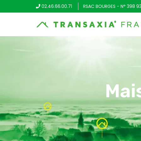
02.46.66.00.71
RSAC BOURGES - N° 398 9
Mai