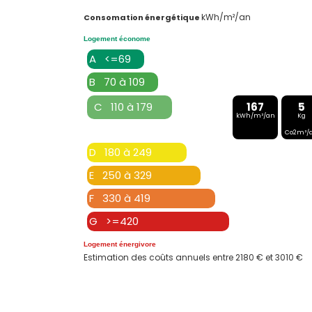
kWh/m²/an
Consomation énergétique
Logement économe
A <=69
B 70 à 109
C 110 à 179
167
5
kWh/m²/an
Kg
Co2m²/
D 180 à 249
E 250 à 329
F 330 à 419
G >=420
Logement énergivore
Estimation des coûts annuels entre 2180 € et 3010 €