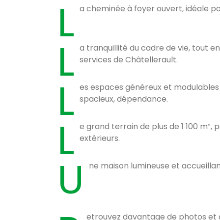
L
a cheminée à foyer ouvert, idéale po
L
a tranquillité du cadre de vie, tout
services de Châtellerault.
L
es espaces généreux et modulables :
spacieux, dépendance.
L
e grand terrain de plus de 1 100 m², p
extérieurs.
U
ne maison lumineuse et accueillan
etrouvez davantage de photos et d’