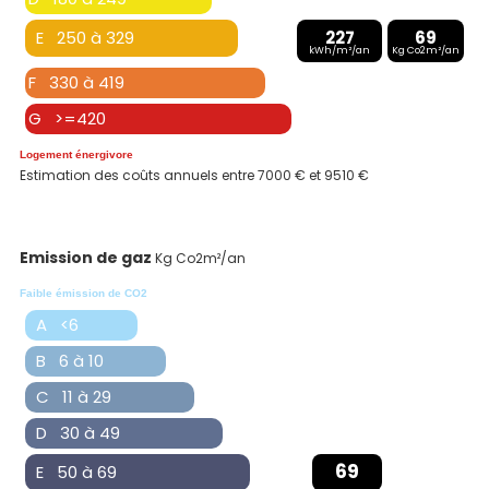
E 250 à 329
227
69
kWh/m²/an
Kg Co2m²/an
F 330 à 419
G >=420
Logement énergivore
Estimation des coûts annuels entre 7000 € et 9510 €
Emission de gaz
Kg Co2m²/an
Faible émission de CO2
A <6
B 6 à 10
C 11 à 29
D 30 à 49
69
E 50 à 69