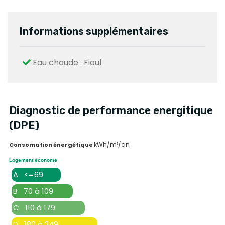
Informations supplémentaires
Eau chaude : Fioul
Diagnostic de performance energitique
(DPE)
kWh/m²/an
Consomation énergétique
Logement économe
A <=69
B 70 à 109
C 110 à 179
D 180 à 249