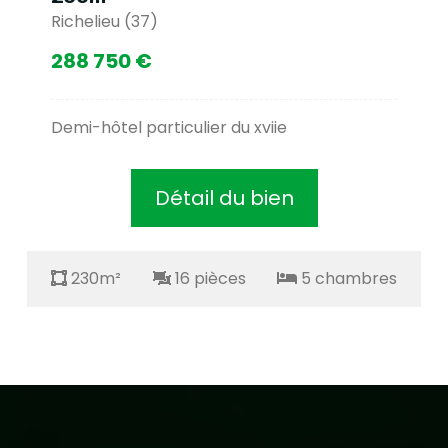
Richelieu (37)
288 750 €
Demi-hôtel particulier du xviie
Détail du bien
230m²
16 pièces
5 chambres