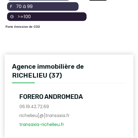
F 70 à 99
G >=100
Forte émission de CO2
Agence immobilière de
RICHELIEU (37)
FORERO ANDROMEDA
06.19.42.72.69
richelieu[@]transaxia.fr
transaxia-richelieu.fr